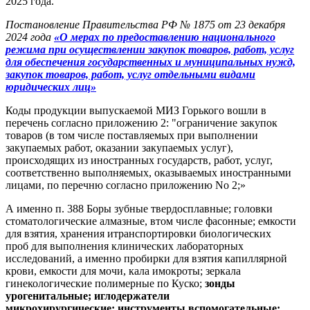
2025 года.
Постановление Правительства РФ № 1875 от 23 декабря
2024 года
«О мерах по предоставлению национального
режима при осуществлении закупок товаров, работ, услуг
для обеспечения государственных и муниципальных нужд,
закупок товаров, работ, услуг отдельными видами
юридических лиц»
Коды продукции выпускаемой МИЗ Горького вошли в
перечень согласно приложению 2: "ограничение закупок
товаров (в том числе поставляемых при выполнении
закупаемых работ, оказании закупаемых услуг),
происходящих из иностранных государств, работ, услуг,
соответственно выполняемых, оказываемых иностранными
лицами, по перечню согласно приложению No 2;»
А именно п. 388 Боры зубные твердосплавные; головки
стоматологические алмазные, втом числе фасонные; емкости
для взятия, хранения итранспортировки биологических
проб для выполнения клинических лабораторных
исследований, а именно пробирки для взятия капиллярной
крови, емкости для мочи, кала имокроты; зеркала
гинекологические полимерные по Куско;
зонды
урогенитальные; иглодержатели
микрохирургические;
инструменты вспомогательные;