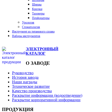
Штопоры
Щипцы
Крючки
Тазомеры
Перфораторы
Урология
Стоматология
Инструмент из титанового сплава
Наборы инструментов
ЭЛЕКТРОННЫЙ
КАТАЛОГ
О ЗАВОДЕ
Руководство
История завода
Наши награды
Техническое развитие
Качество производства
Раскрытие информации (водоотведение)
Раскрытие корпоративной информации
ПРОДУКЦИЯ