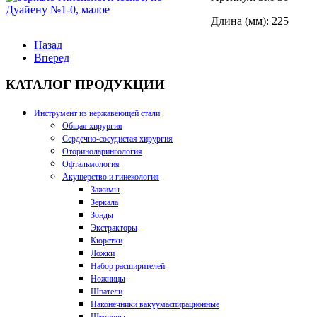
Длина (мм): 225
Назад
Вперед
КАТАЛОГ ПРОДУКЦИИ
Инструмент из нержавеющей стали
Общая хирургия
Сердечно-сосудистая хирургия
Оториноларингология
Офтальмология
Акушерство и гинекология
Зажимы
Зеркала
Зонды
Экстракторы
Кюретки
Ложки
Набор расширителей
Ножницы
Шпатели
Наконечники вакуумаспирационные