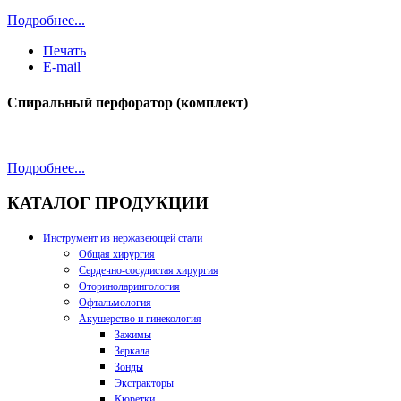
Подробнее...
Печать
E-mail
Спиральный перфоратор (комплект)
Подробнее...
КАТАЛОГ ПРОДУКЦИИ
Инструмент из нержавеющей стали
Общая хирургия
Сердечно-сосудистая хирургия
Оториноларингология
Офтальмология
Акушерство и гинекология
Зажимы
Зеркала
Зонды
Экстракторы
Кюретки