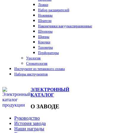
Ложки
Набор расширителей
Ножницы
Шпатели
Наконечники вакуумаспирационные
Штопоры
Щипцы
Крючки
Тазомеры
Перфораторы
Урология
Стоматология
Инструмент из титанового сплава
Наборы инструментов
ЭЛЕКТРОННЫЙ
КАТАЛОГ
О ЗАВОДЕ
Руководство
История завода
Наши награды